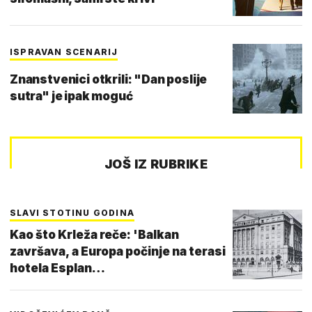
ISPRAVAN SCENARIJ
Znanstvenici otkrili: "Dan poslije
sutra" je ipak moguć
JOŠ IZ RUBRIKE
SLAVI STOTINU GODINA
Kao što Krleža reče: 'Balkan
završava, a Europa počinje na terasi
hotela Esplan…