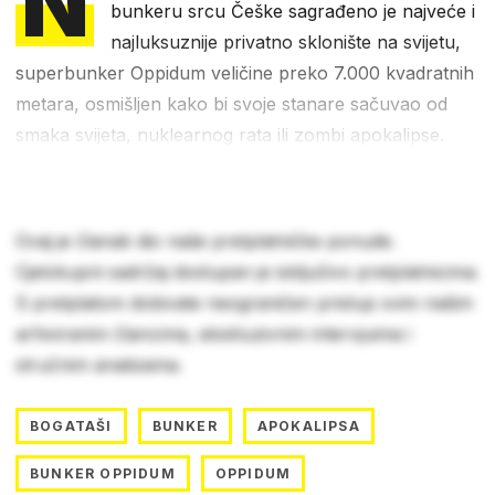
N
bunkeru srcu Češke sagrađeno je najveće i
najluksuznije privatno sklonište na svijetu,
superbunker Oppidum veličine preko 7.000 kvadratnih
metara, osmišljen kako bi svoje stanare sačuvao od
smaka svijeta, nuklearnog rata ili zombi apokalipse.
Ovaj je članak dio naše pretplatničke ponude.
Cjelokupni sadržaj dostupan je isključivo pretplatnicima.
S pretplatom dobivate neograničen pristup svim našim
arhiviranim člancima, ekskluzivnim intervjuima i
stručnim analizama.
BOGATAŠI
BUNKER
APOKALIPSA
BUNKER OPPIDUM
OPPIDUM