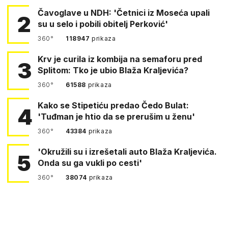
Čavoglave u NDH: 'Četnici iz Moseća upali
2
su u selo i pobili obitelj Perković'
360°
118947
prikaza
Krv je curila iz kombija na semaforu pred
3
Splitom: Tko je ubio Blaža Kraljevića?
360°
61588
prikaza
Kako se Stipetiću predao Čedo Bulat:
4
'Tuđman je htio da se prerušim u ženu'
360°
43384
prikaza
'Okružili su i izrešetali auto Blaža Kraljevića.
5
Onda su ga vukli po cesti'
360°
38074
prikaza