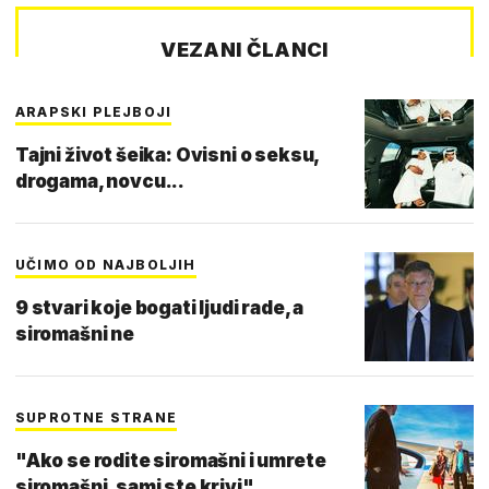
VEZANI ČLANCI
ARAPSKI PLEJBOJI
Tajni život šeika: Ovisni o seksu,
drogama, novcu...
UČIMO OD NAJBOLJIH
9 stvari koje bogati ljudi rade, a
siromašni ne
SUPROTNE STRANE
"Ako se rodite siromašni i umrete
siromašni, sami ste krivi"