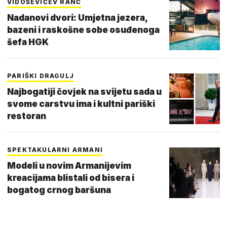
VIDOŠEVIĆEV RANČ
Nadanovi dvori: Umjetna jezera,
bazeni i raskošne sobe osuđenoga
šefa HGK
PARIŠKI DRAGULJ
Najbogatiji čovjek na svijetu sada u
svome carstvu ima i kultni pariški
restoran
SPEKTAKULARNI ARMANI
Modeli u novim Armanijevim
kreacijama blistali od bisera i
bogatog crnog baršuna