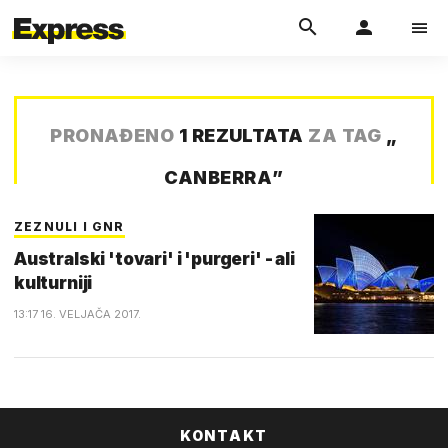
PRONAĐENO
1 REZULTATA
ZA TAG
„
CANBERRA
”
ZEZNULI I GNR
Australski 'tovari' i 'purgeri' - ali
kulturniji
13:17 16. VELJAČA 2017.
KONTAKT