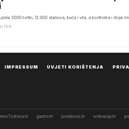
i
zela 3000 tvrtki, 12.000 stanova, kuća i vila, a kontrolira i dvije mi
NJ 2015.
IMPRESSUM
UVJETI KORIŠTENJA
PRIV
miss7zdrava.hr
gastro.hr
joomboos.hr
ordinacija.hr
po