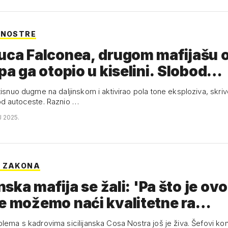
 NOSTRE
uca Falconea, drugom mafijašu 
 pa ga otopio u kiselini. Slobod…
itisnuo dugme na daljinskom i aktivirao pola tone eksploziva, skri
od autoceste. Raznio …
J 2025.
U ZAKONA
anska mafija se žali: 'Pa što je ov
e možemo naći kvalitetne ra…
lema s kadrovima sicilijanska Cosa Nostra još je živa. Šefovi kontr