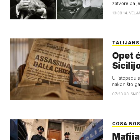
zatvore pa j
13:38 14. VELJ
TALIJANS
Opet ć
Sicili
U listopadu s
nakon što ga
07:23 03. SIJE
COSA NO
Mafija