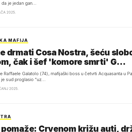
e da je jedan gan…
AČA 2025.
KA MAFIJA
e drmati Cosa Nostra, šeću slob
jom, čak i šef 'komore smrti' G…
e Raffaele Galatolo (74), mafijaški boss u četvrti Acquasanta u P
 je sud proglasio “uz…
ČANJ 2025.
STRA
 pomaže: Crvenom križu auti, dr