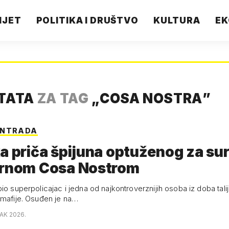
IJET
POLITIKA I DRUŠTVO
KULTURA
EK
LTATA
ZA TAG
„
COSA NOSTRA
”
ONTRADA
a priča špijuna optuženog za su
ornom Cosa Nostrom
io superpolicajac i jedna od najkontroverznijih osoba iz doba tali
 mafije. Osuđen je na…
JAK 2026.