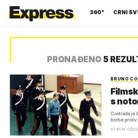
360°
CRNI SV
PRONAĐENO
5 REZU
BRUNO C
Filmsk
s not
Contrada je b
borbe protiv
07:41 14. OŽU