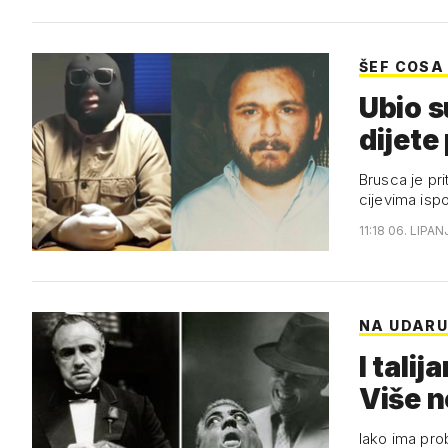
ŠEF COSA
Ubio s
dijete
Brusca je pr
cijevima isp
11:18 06. LIPAN
NA UDAR
I talij
Više n
Iako ima prob