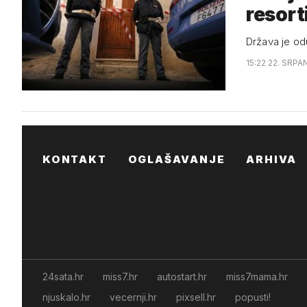
resort
Država je odu
15:22 22. SRPA
KONTAKT
OGLAŠAVANJE
ARHIVA
24sata.hr
miss7.hr
autostart.hr
miss7mama.hr
njuskalo.hr
vecernji.hr
pixsell.hr
popusti!