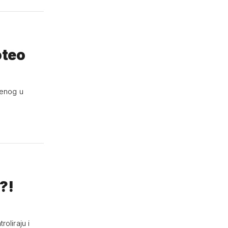
oteo
venog u
o?!
oliraju i