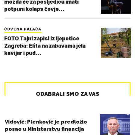
možda će za posljedicu imati
potpuni kolaps čovje…
ČUVENA PALAČA
FOTO Tajni zapisi iz ljepotice
Zagreba: Elita na zabavama jela
kavijar i pud…