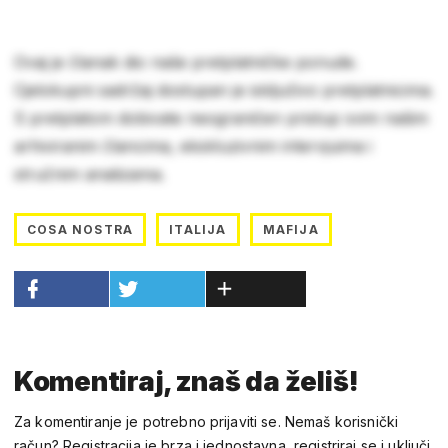
Ovaj je članak dio naše pretplatničke ponude.
Cjelokupni sadržaj dostupan je isključivo pretplatnicima.
S pretplatom dobivate neograničen pristup svim našim
arhiviranim člancima, ekskluzivnim intervjuima i
stručnim analizama.
COSA NOSTRA
ITALIJA
MAFIJA
Komentiraj, znaš da želiš!
Za komentiranje je potrebno prijaviti se. Nemaš korisnički
račun? Registracija je brza i jednostavna, registriraj se i uključi