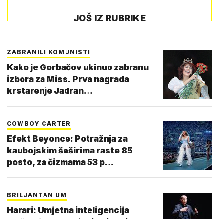
JOŠ IZ RUBRIKE
ZABRANILI KOMUNISTI
Kako je Gorbačov ukinuo zabranu
izbora za Miss. Prva nagrada
krstarenje Jadran…
COWBOY CARTER
Efekt Beyonce: Potražnja za
kaubojskim šeširima raste 85
posto, za čizmama 53 p…
BRILJANTAN UM
Harari: Umjetna inteligencija