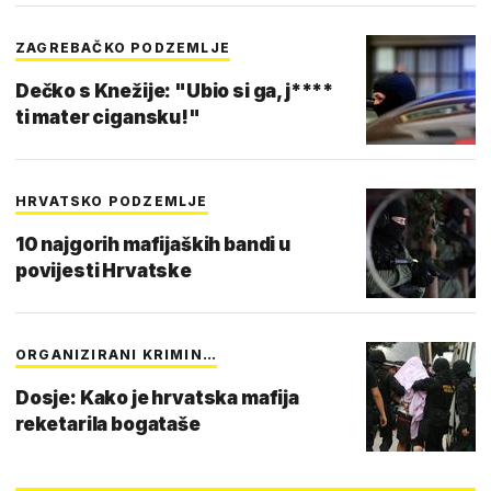
ZAGREBAČKO PODZEMLJE
Dečko s Knežije: "Ubio si ga, j****
ti mater cigansku!"
HRVATSKO PODZEMLJE
10 najgorih mafijaških bandi u
povijesti Hrvatske
ORGANIZIRANI KRIMIN…
Dosje: Kako je hrvatska mafija
reketarila bogataše