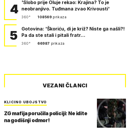
'Slobo prije Oluje rekao: Krajina? To je
4
neobranjivo. Tuđmana zvao Krivousti'
360°
108569
prikaza
Gotovina: 'Škoriću, di je križ? Niste ga našli?!
5
Pa da ste stali i pitali fratr…
360°
66987
prikaza
VEZANI ČLANCI
KLICINO UBOJSTVO
ZG mafija poručila policiji: Ne idite
na godišnji odmor!