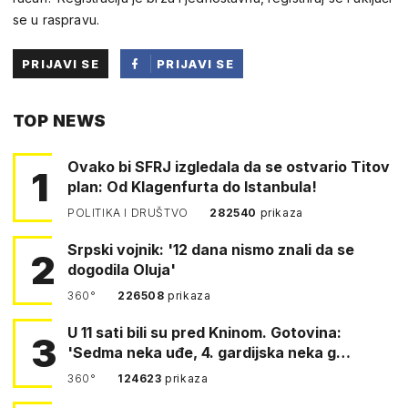
se u raspravu.
PRIJAVI SE
PRIJAVI SE
PUTEM
TOP NEWS
FACEBOOKA
Ovako bi SFRJ izgledala da se ostvario Titov
1
plan: Od Klagenfurta do Istanbula!
POLITIKA I DRUŠTVO
282540
prikaza
Srpski vojnik: '12 dana nismo znali da se
2
dogodila Oluja'
360°
226508
prikaza
U 11 sati bili su pred Kninom. Gotovina:
3
'Sedma neka uđe, 4. gardijska neka g…
360°
124623
prikaza