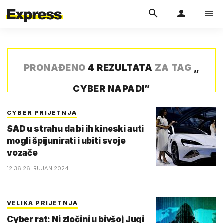
PRONAĐENO
4 REZULTATA
ZA TAG
„
CYBER NAPADI
”
CYBER PRIJETNJA
SAD u strahu da bi ih kineski auti
mogli špijunirati i ubiti svoje
vozače
12:36 26. RUJAN 2024.
VELIKA PRIJETNJA
Cyber rat: Ni zločini u bivšoj Jugi