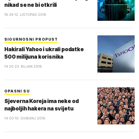
nikad se ne bi otkrili
18:39 12. LISTOPAD 2018.
SIGURNOSNI PROPUST
Hakirali Yahoo i ukrali podatke
500 milijuna korisnika
14:20 23. RUJAN 2016.
OPASNI SU
Sjeverna Koreja ima neke od
najboljih hakera na svijetu
14:00 10. SVIBANJ 2016.