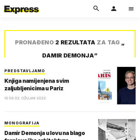
PRONAĐENO
2 REZULTATA
ZA TAG
„
DAMIR DEMONJA
”
PREDSTAVLJAMO
Knjiga namijenjena svim
zaljubljenicima u Pariz
10:56 02. OŽUJAK 2023.
MONOGRAFIJA
Damir Demonja u lovu na blago