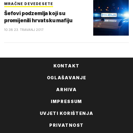
MRAČNE DEVEDESETE
Šefovi podzemlja koji su
promijenili hrvatsku mafiju
10:38 23. TRAVANJ 2017.
KONTAKT
OGLAŠAVANJE
ARHIVA
IMPRESSUM
UVJETI KORIŠTENJA
PRIVATNOST