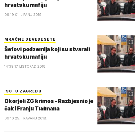
hrvatsku mafiju
09:19 01. LIPANJ 2019.
MRAČNE DEVEDESETE
Šefovi podzemlja koji su stvarali
hrvatsku mafiju
14:39 17. LISTOPAD 2018.
'90. U ZAGREBU
Okorjeli ZG krimos - Razbjesnio je
čak i Franju Tuđmana
09:10 25. TRAVANJ 2018.