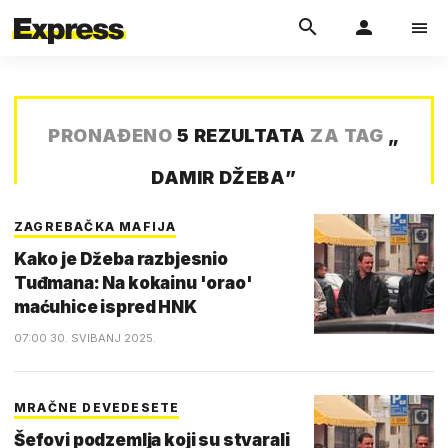
PRONAĐENO
5 REZULTATA
ZA TAG
„
DAMIR DŽEBA
”
ZAGREBAČKA MAFIJA
Kako je Džeba razbjesnio
Tuđmana: Na kokainu 'orao'
maćuhice ispred HNK
07:00 30. SVIBANJ 2025.
MRAČNE DEVEDESETE
Šefovi podzemlja koji su stvarali