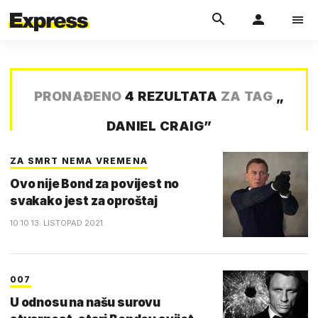
PRONAĐENO
4 REZULTATA
ZA TAG
„
DANIEL CRAIG
”
ZA SMRT NEMA VREMENA
Ovo nije Bond za povijest no
svakako jest za oproštaj
10:10 13. LISTOPAD 2021.
007
U odnosu na našu surovu