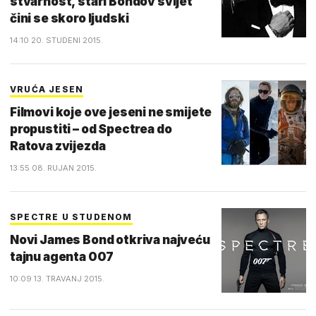
stvarnost, stari Bondov svijet
čini se skoro ljudski
14:10 20. STUDENI 2015.
VRUĆA JESEN
Filmovi koje ove jeseni ne smijete
propustiti – od Spectrea do
Ratova zvijezda
13:55 08. RUJAN 2015.
SPECTRE U STUDENOM
Novi James Bond otkriva najveću
tajnu agenta 007
10:09 13. TRAVANJ 2015.