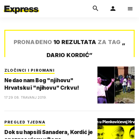
PRONAĐENO
10 REZULTATA
ZA TAG
„
DARIO KORDIĆ
”
ZLOČINCI I PIROMANI
Ne dao nam Bog "njihovu"
Hrvatsku i "njihovu" Crkvu!
17:29 08. TRAVANJ 2019.
PREGLED TJEDNA
Dok su hapsili Sanadera, Kordić je