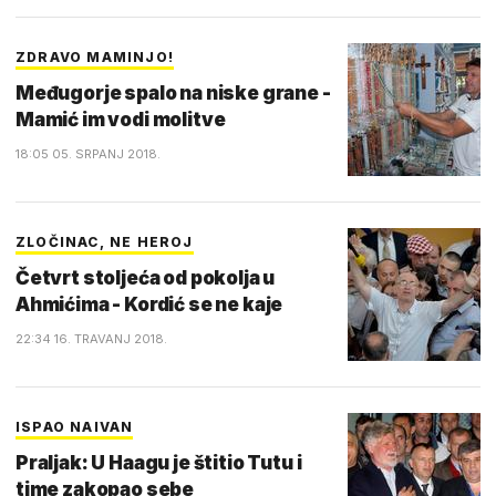
ZDRAVO MAMINJO!
Međugorje spalo na niske grane -
Mamić im vodi molitve
18:05 05. SRPANJ 2018.
ZLOČINAC, NE HEROJ
Četvrt stoljeća od pokolja u
Ahmićima - Kordić se ne kaje
22:34 16. TRAVANJ 2018.
ISPAO NAIVAN
Praljak: U Haagu je štitio Tutu i
time zakopao sebe