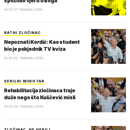
spoznao vjeru u Boga
14:32 07. TRAVANJ 2019.
RATNI ZLOČINAC
Nepoznati Kordić: Kao student
bio je pobjednik TV kviza
10:35 05. TRAVANJ 2019.
SENILNI MINISTAR
Rehabilitacija zločinaca traje
duže nego što Kuščević misli
19:32 04. TRAVANJ 2019.
ZLOČINAC, NE HEROJ