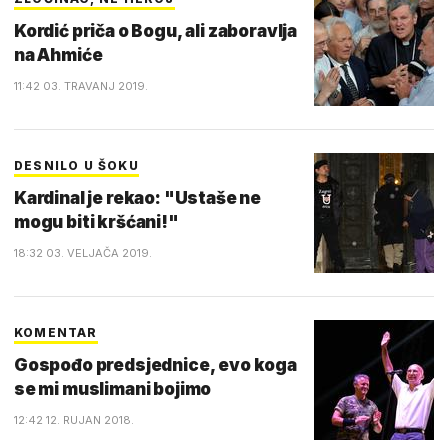
Kordić priča o Bogu, ali zaboravlja
na Ahmiće
11:42 03. TRAVANJ 2019.
DESNILO U ŠOKU
Kardinal je rekao: "Ustaše ne
mogu biti kršćani!"
18:32 03. VELJAČA 2019.
KOMENTAR
Gospođo predsjednice, evo koga
se mi muslimani bojimo
12:42 12. RUJAN 2018.