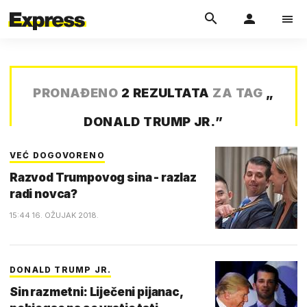
PRONAĐENO
2 REZULTATA
ZA TAG
„
DONALD TRUMP JR.
”
VEĆ DOGOVORENO
Razvod Trumpovog sina - razlaz
radi novca?
15:44 16. OŽUJAK 2018.
DONALD TRUMP JR.
Sin razmetni: Liječeni pijanac,