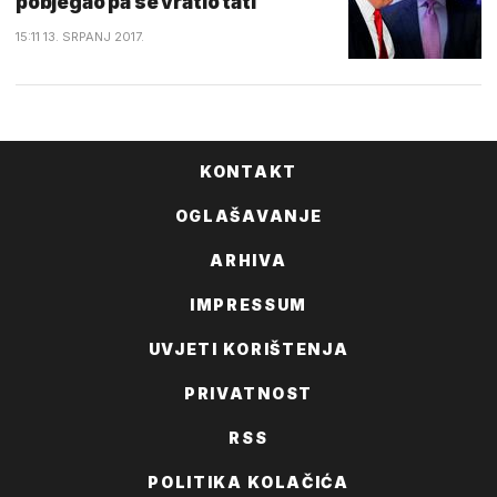
pobjegao pa se vratio tati
15:11 13. SRPANJ 2017.
KONTAKT
OGLAŠAVANJE
ARHIVA
IMPRESSUM
UVJETI KORIŠTENJA
PRIVATNOST
RSS
POLITIKA KOLAČIĆA