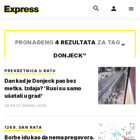
PRONAĐENO
4 REZULTATA
ZA TAG
„
DONJECK
”
PREKRETNICA U RATU
Dan kad je Donjeck pao bez
metka. Izdaja? 'Rusi su samo
ušetali u grad'
08:09 07. SRPANJ 2026.
1268. DAN RATA
Borbe idu kao da nema pregovora.