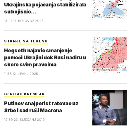
Ukrajinska pojačanja stabilizirala
su bojišnic…
13:47 15. KOLOVOZ 2025.
STANJE NA TERENU
Hegseth najavio smanjenje
pomoći Ukrajini dok Rusi nadiru u
skoro svim pravcima
11:56 12. LIPANJ 2025.
GERILAC KREMLJA
Putinov snajperist ratovao uz
Srbe i sad ruši Macrona
19:39 23. SIJEČANJ 2019.