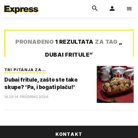
PRONAĐENO
1 REZULTATA
ZA TAG
„
DUBAI FRITULE
”
TRI PITANJA ZA...
Dubai fritule, zašto ste tako
skupe? 'Pa, i bogati plaču!'
14:29 14. PROSINAC 2024.
KONTAKT