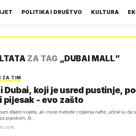
IJET
POLITIKA I DRUŠTVO
KULTURA
EK
ULTATA
ZA TAG
„
DUBAI MALL
”
I ZA TIM
 i Dubai, koji je usred pustinje, p
i pijesak - evo zašto
iljem svijeta, ali i nove metode crpljenja nafte, učinili su da se svijet
za pijeskom, šl…
ANJ 2016.