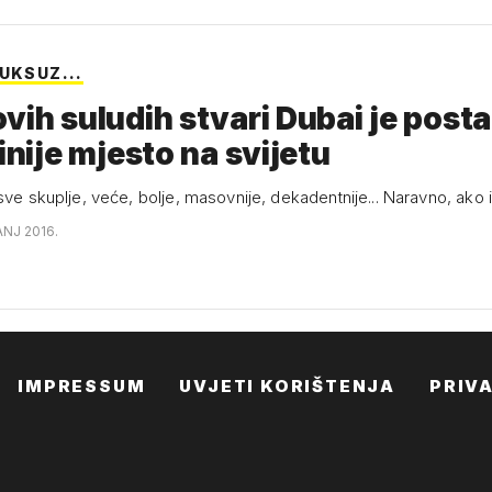
UKSUZ...
vih suludih stvari Dubai je post
tinije mjesto na svijetu
 sve skuplje, veće, bolje, masovnije, dekadentnije... Naravno, ako
ANJ 2016.
IMPRESSUM
UVJETI KORIŠTENJA
PRIV