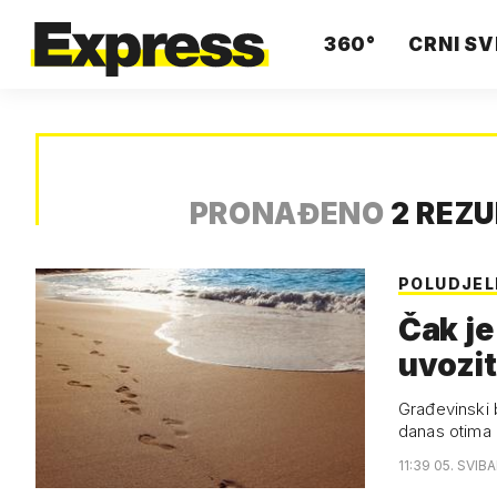
360°
CRNI SV
PRONAĐENO
2 REZ
POLUDJEL
Čak je
uvozit
Građevinski bum d
danas otima 
11:39 05. SVIB