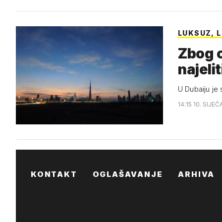
LUKSUZ, L
Zbog o
najeli
U Dubaiju je
14:15 10. SIJEČ
KONTAKT
OGLAŠAVANJE
ARHIVA