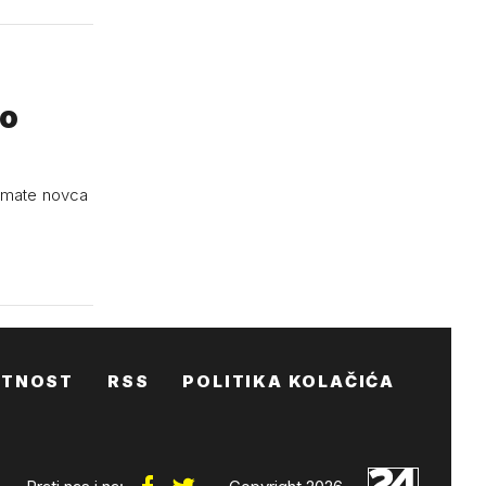
ao
 imate novca
ATNOST
RSS
POLITIKA KOLAČIĆA