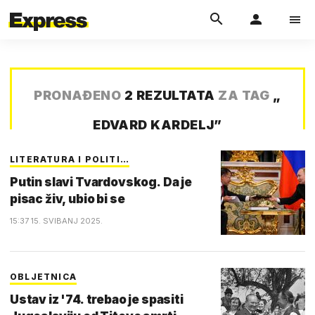
PRONAĐENO
2 REZULTATA
ZA TAG
„
EDVARD KARDELJ
”
LITERATURA I POLITI…
Putin slavi Tvardovskog. Da je
pisac živ, ubio bi se
15:37 15. SVIBANJ 2025.
OBLJETNICA
Ustav iz '74. trebao je spasiti