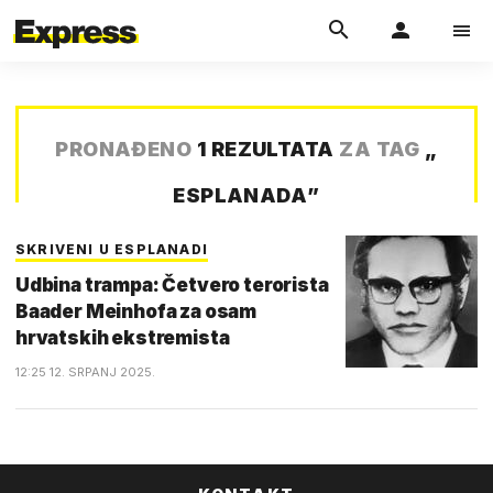
PRONAĐENO
1 REZULTATA
ZA TAG
„
ESPLANADA
”
SKRIVENI U ESPLANADI
Udbina trampa: Četvero terorista
Baader Meinhofa za osam
hrvatskih ekstremista
12:25 12. SRPANJ 2025.