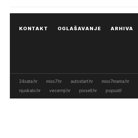
KONTAKT
OGLAŠAVANJE
ARHIVA
24sata.hr
miss7.hr
autostart.hr
miss7mama.hr
njuskalo.hr
vecernji.hr
pixsell.hr
popusti!