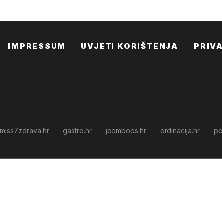
IMPRESSUM
UVJETI KORIŠTENJA
PRIV
miss7zdrava.hr
gastro.hr
joomboos.hr
ordinacija.hr
po