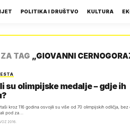
IJET
POLITIKA I DRUŠTVO
KULTURA
EK
A
ZA TAG
„
GIOVANNI CERNOGORA
JESTA
li su olimpijske medalje – gdje ih
u?
taši kroz 116 godina osvojili su više od 70 olimpijskih odličja, bez
pali pod za…
VOZ 2016.