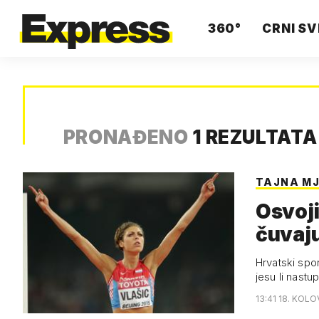
360°
CRNI SV
PRONAĐENO
1 REZULTAT
TAJNA M
Osvoji
čuvaj
Hrvatski spor
jesu li nastu
13:41 18. KOLO