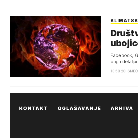
KLIMATSK
Društv
ubojic
Facebook, Goo
dug i detalja
13:58 28. SIJE
KONTAKT
OGLAŠAVANJE
ARHIVA