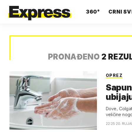
360°
CRNI SV
PRONAĐENO
2 REZU
OPREZ
Sapun,
ubijaj
Dove, Colgat
veličine nog
22:25 20. RUJA