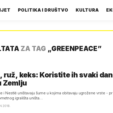
IJET
POLITIKA I DRUŠTVO
KULTURA
EK
LTATA
ZA TAG
„
GREENPEACE
”
 ruž, keks: Koristite ih svaki dan
u Zemlju
e i Nestlé uništavaju šume u kojima obitavaju ugrožene vrste - 
ometnog igrališta uništa…
N 2018.