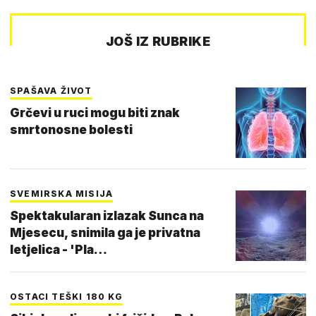
JOŠ IZ RUBRIKE
SPAŠAVA ŽIVOT
Grčevi u ruci mogu biti znak
smrtonosne bolesti
SVEMIRSKA MISIJA
Spektakularan izlazak Sunca na
Mjesecu, snimila ga je privatna
letjelica - 'Pla…
OSTACI TEŠKI 180 KG