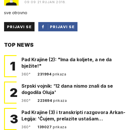
09:09 21.RUJAN 2018.
sve otrovno
PRIJAVI SE
PRIJAVI SE
PUTEM
TOP NEWS
FACEBOOKA
Pad Krajine (2): "Ima da koljete, a ne da
1
bježite!"
360°
231994
prikaza
Srpski vojnik: '12 dana nismo znali da se
2
dogodila Oluja'
360°
223694
prikaza
Pad Krajine (3) i transkripti razgovora Arkan-
3
Legija: 'Čujem, prelazite ustašam…
360°
139027
prikaza