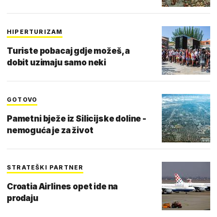
HIPERTURIZAM
Turiste pobacaj gdje možeš, a
dobit uzimaju samo neki
GOTOVO
Pametni bježe iz Silicijske doline -
nemoguća je za život
STRATEŠKI PARTNER
Croatia Airlines opet ide na
prodaju