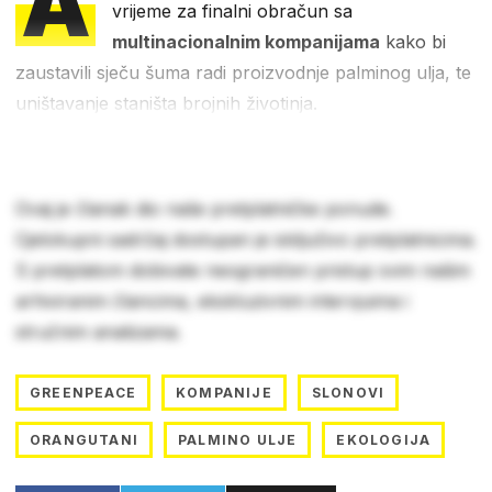
A
vrijeme za finalni obračun sa
multinacionalnim kompanijama
kako bi
zaustavili sječu šuma radi proizvodnje palminog ulja, te
uništavanje staništa brojnih životinja.
Ovaj je članak dio naše pretplatničke ponude.
Cjelokupni sadržaj dostupan je isključivo pretplatnicima.
S pretplatom dobivate neograničen pristup svim našim
arhiviranim člancima, ekskluzivnim intervjuima i
stručnim analizama.
GREENPEACE
KOMPANIJE
SLONOVI
ORANGUTANI
PALMINO ULJE
EKOLOGIJA