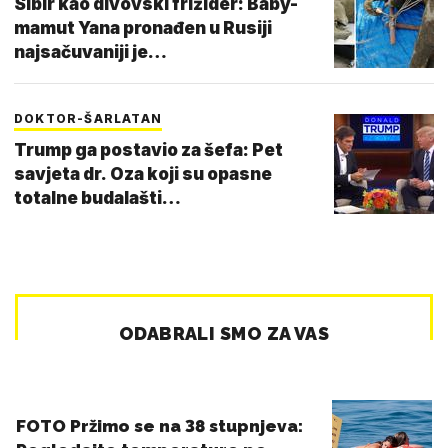
Sibir kao divovski frižider: Baby-
mamut Yana pronađen u Rusiji
najsačuvaniji je…
DOKTOR-ŠARLATAN
Trump ga postavio za šefa: Pet
savjeta dr. Oza koji su opasne
totalne budalašti…