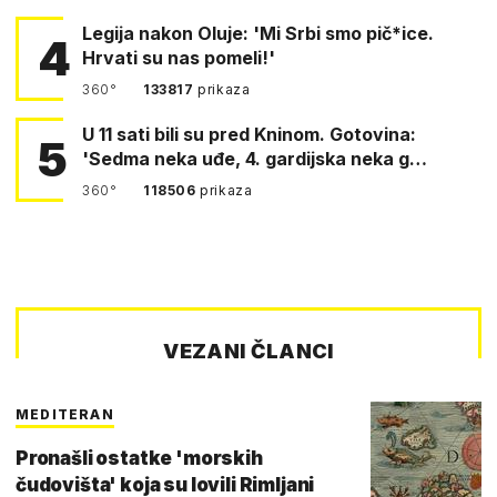
Legija nakon Oluje: 'Mi Srbi smo pič*ice.
4
Hrvati su nas pomeli!'
360°
133817
prikaza
U 11 sati bili su pred Kninom. Gotovina:
5
'Sedma neka uđe, 4. gardijska neka g…
360°
118506
prikaza
VEZANI ČLANCI
MEDITERAN
Pronašli ostatke 'morskih
čudovišta' koja su lovili Rimljani