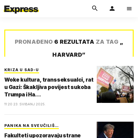
PRONAĐENO
6 REZULTATA
ZA TAG
„
HARVARD
”
KRIZA U SAD-U
Woke kultura, transseksualci, rat
u Gazi: Škakljiva povijest sukoba
Trumpa i Ha…
11:20 23. SVIBANJ 2025.
PANIKA NA SVEUČILIŠ…
Fakulteti upozoravaju strane