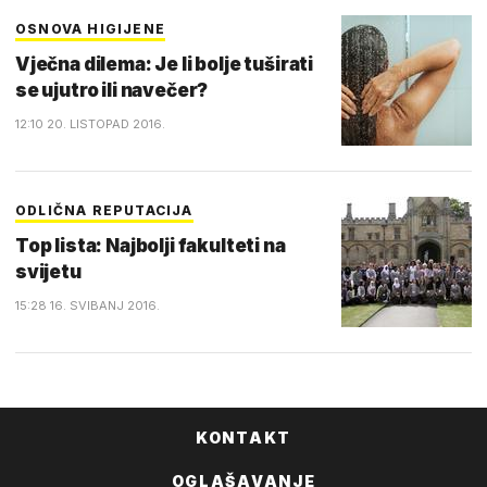
OSNOVA HIGIJENE
Vječna dilema: Je li bolje tuširati
se ujutro ili navečer?
12:10 20. LISTOPAD 2016.
ODLIČNA REPUTACIJA
Top lista: Najbolji fakulteti na
svijetu
15:28 16. SVIBANJ 2016.
KONTAKT
OGLAŠAVANJE