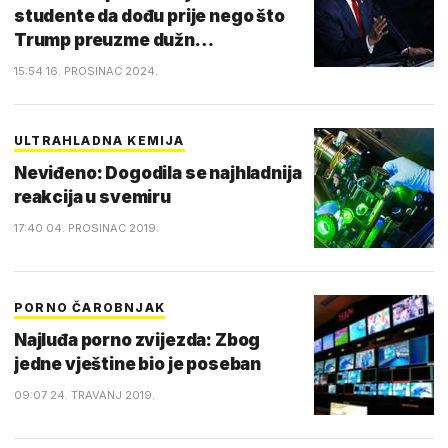
studente da dođu prije nego što
Trump preuzme dužn…
15:54 16. PROSINAC 2024.
ULTRAHLADNA KEMIJA
Neviđeno: Dogodila se najhladnija
reakcija u svemiru
17:40 04. PROSINAC 2019.
PORNO ČAROBNJAK
Najluđa porno zvijezda: Zbog
jedne vještine bio je poseban
09:07 24. TRAVANJ 2019.