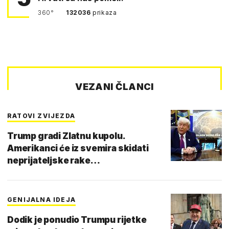
360°
132036
prikaza
VEZANI ČLANCI
RATOVI ZVIJEZDA
Trump gradi Zlatnu kupolu.
Amerikanci će iz svemira skidati
neprijateljske rake…
GENIJALNA IDEJA
Dodik je ponudio Trumpu rijetke