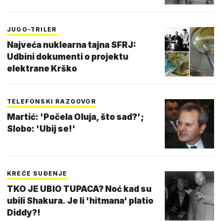
JUGO-TRILER
Najveća nuklearna tajna SFRJ:
Udbini dokumenti o projektu
elektrane Krško
TELEFONSKI RAZGOVOR
Martić: 'Počela Oluja, što sad?';
Slobo: 'Ubij se!'
KREĆE SUĐENJE
TKO JE UBIO TUPACA? Noć kad su
ubili Shakura. Je li 'hitmana' platio
Diddy?!