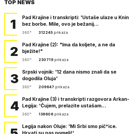
TOP NEWS
FACEBOOKA
Pad Krajine i transkripti: 'Ustaše ulaze u Knin
1
bez borbe. Mile, ovo je bežanij…
360°
312245
prikaza
Pad Krajine (2): "Ima da koljete, a ne da
2
bježite!"
360°
230719
prikaza
Srpski vojnik: '12 dana nismo znali da se
3
dogodila Oluja'
360°
209647
prikaza
Pad Krajine (3) i transkripti razgovora Arkan-
4
Legija: 'Čujem, prelazite ustašam…
360°
136606
prikaza
Legija nakon Oluje: 'Mi Srbi smo pič*ice.
5
Hrvati su nas pomeli!'