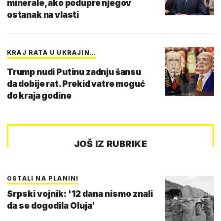
minerale, ako podupre njegov
ostanak na vlasti
KRAJ RATA U UKRAJIN…
Trump nudi Putinu zadnju šansu
da dobije rat. Prekid vatre moguć
do kraja godine
JOŠ IZ RUBRIKE
OSTALI NA PLANINI
Srpski vojnik: '12 dana nismo znali
da se dogodila Oluja'