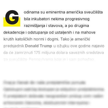
G
odinama su eminentna američka sveučilišta
bila inkubatori nekima progresivnog
razmišljanja i stavova, a po drugima
dekadencije i odstupanja od ustaljenih i na mahove
krutih katoličkih normi i dogmi. Tako je američki
predsjednik
Donald Trump
u ožujku ove godine najavio
da će zamrznuti 175 milijuna dolara saveznih sredstava
za sveučilište Pennsylvania koje je i sam pohađao.
Ovaj je članak dio naše pretplatničke ponude.
Cjelokupni sadržaj dostupan je isključivo pretplatnicima.
S pretplatom dobivate neograničen pristup svim našim
arhiviranim člancima, ekskluzivnim intervjuima i