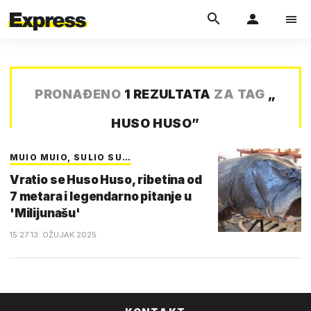
PRONAĐENO
1 REZULTATA
ZA TAG
„
HUSO HUSO
”
MUIO MUIO, SULIO SU…
Vratio se Huso Huso, ribetina od
7 metara i legendarno pitanje u
'Milijunašu'
15:27 13. OŽUJAK 2025.