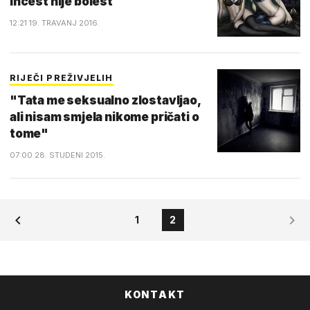
Incest nije bolest
12:21 19. TRAVANJ 2016.
RIJEČI PREŽIVJELIH
"Tata me seksualno zlostavljao,
ali nisam smjela nikome pričati o
tome"
07:00 28. STUDENI 2015.
1
2
KONTAKT