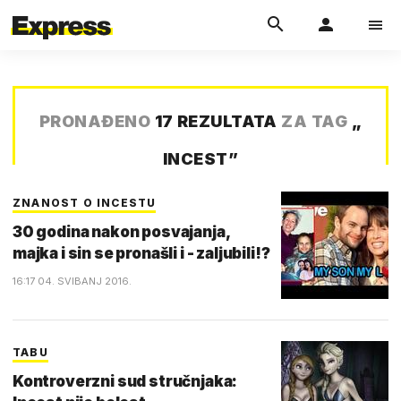
PRONAĐENO
17 REZULTATA
ZA TAG
„
INCEST
”
ZNANOST O INCESTU
30 godina nakon posvajanja,
majka i sin se pronašli i - zaljubili!?
16:17 04. SVIBANJ 2016.
TABU
Kontroverzni sud stručnjaka: