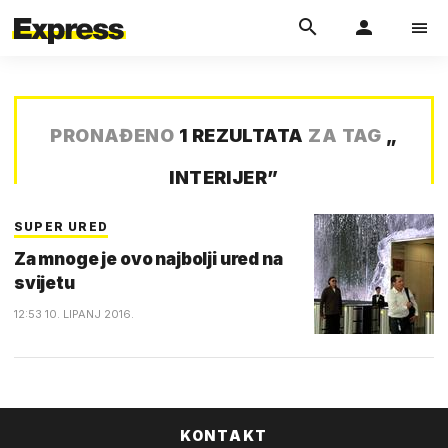
PRONAĐENO
1 REZULTATA
ZA TAG
„
INTERIJER
”
SUPER URED
Za mnoge je ovo najbolji ured na
svijetu
12:53 10. LIPANJ 2016.
KONTAKT