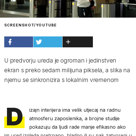
SCREENSHOT/YOUTUBE
U predvorju ureda je ogroman i jedinstven
ekran s preko sedam milijuna piksela, a slika na
njemu se sinkronizira s lokalnim vremenom
D
izajn interijera ima velik utjecaj na radnu
atmosferu zaposlenika, a brojne studije
pokazuju da ljudi rade manje efikasno ako
im ured izgleda pretrpano, hladno ili su pak zatvoreni u