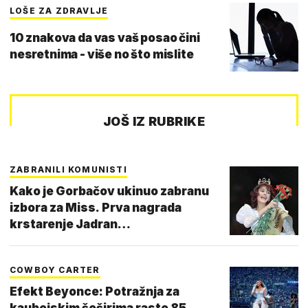
LOŠE ZA ZDRAVLJE
10 znakova da vas vaš posao čini
nesretnima - više no što mislite
JOŠ IZ RUBRIKE
ZABRANILI KOMUNISTI
Kako je Gorbačov ukinuo zabranu
izbora za Miss. Prva nagrada
krstarenje Jadran…
COWBOY CARTER
Efekt Beyonce: Potražnja za
kaubojskim šeširima raste 85