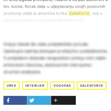
tzv. kocke. Korak dalje u uljepšavanju svojih poslovnih
prostorija otišla je američka tvrtka
Salesforce
, koji u
glavnom predvorju postavili interaktivni zid.
Ovaj je članak dio naše pretplatničke ponude.
Cjelokupni sadržaj dostupan je isključivo pretplatnicima.
S pretplatom dobivate neograničen pristup svim našim
arhiviranim člancima, ekskluzivnim intervjuima i
stručnim analizama.
URED
INTERIJER
VODOPAD
SALESFORCE