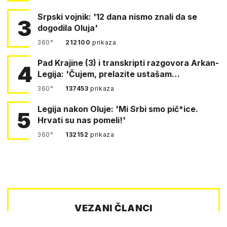
Srpski vojnik: '12 dana nismo znali da se
3
dogodila Oluja'
360°
212100
prikaza
Pad Krajine (3) i transkripti razgovora Arkan-
4
Legija: 'Čujem, prelazite ustašam…
360°
137453
prikaza
Legija nakon Oluje: 'Mi Srbi smo pič*ice.
5
Hrvati su nas pomeli!'
360°
132152
prikaza
VEZANI ČLANCI