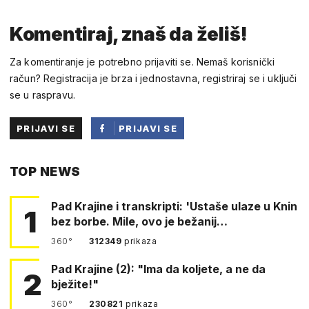
Komentiraj, znaš da želiš!
Za komentiranje je potrebno prijaviti se. Nemaš korisnički
račun? Registracija je brza i jednostavna, registriraj se i uključi
se u raspravu.
PRIJAVI SE
PRIJAVI SE
PUTEM
TOP NEWS
FACEBOOKA
Pad Krajine i transkripti: 'Ustaše ulaze u Knin
1
bez borbe. Mile, ovo je bežanij…
360°
312349
prikaza
Pad Krajine (2): "Ima da koljete, a ne da
2
bježite!"
360°
230821
prikaza