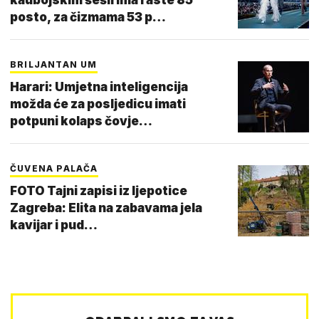
posto, za čizmama 53 p…
BRILJANTAN UM
Harari: Umjetna inteligencija
možda će za posljedicu imati
potpuni kolaps čovje…
ČUVENA PALAČA
FOTO Tajni zapisi iz ljepotice
Zagreba: Elita na zabavama jela
kavijar i pud…