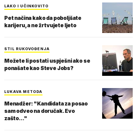
LAKO I UČINKOVITO
Pet načina kako da poboljšate
karijeru, a ne žrtvujete ljeto
STIL RUKOVOĐENJA
Možete li postati uspješni ako se
ponašate kao Steve Jobs?
LUKAVA METODA
Menadžer: "Kandidata za posao
sam odveo na doručak. Evo
zašto..."