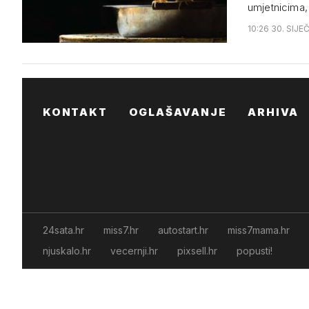
umjetnicima,
10:26 30. SIJE
KONTAKT
OGLAŠAVANJE
ARHIVA
24sata.hr
miss7.hr
autostart.hr
miss7mama.hr
njuskalo.hr
vecernji.hr
pixsell.hr
popusti!