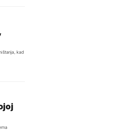
,
ištarija, kad
ojoj
rema