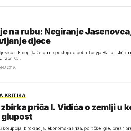
je na rubu: Negiranje Jasenovca
vljanje djece
 ljevicu u Europi kaže da ne postoji od doba Tonyja Blaira i sličnih n
od radništ…
ANJ 2019.
A KRITIKA
zbirka priča I. Vidića o zemlji u k
 glupost
 korupcija, birokracija, ekonomska kriza, političke igre, prezir p