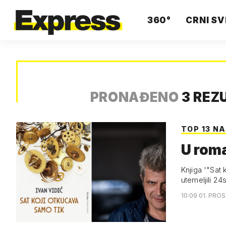
360°
CRNI SV
PRONAĐENO
3 REZ
TOP 13 N
U roma
Knjiga '"Sat 
utemeljili 24
10:09 01. PRO