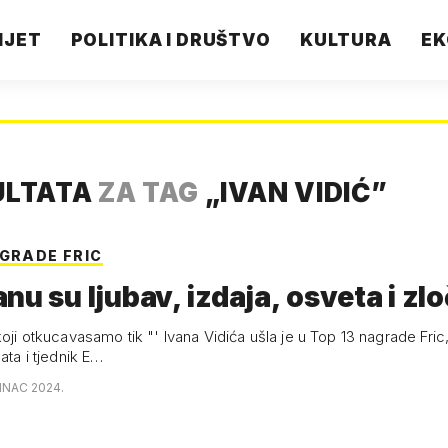
IJET
POLITIKA I DRUŠTVO
KULTURA
EK
ULTATA
ZA TAG
„
IVAN VIDIĆ
”
AGRADE FRIC
nu su ljubav, izdaja, osveta i zlo
koji otkucavasamo tik "' Ivana Vidića ušla je u Top 13 nagrade Fric
sata i tjednik E…
SINAC 2024.