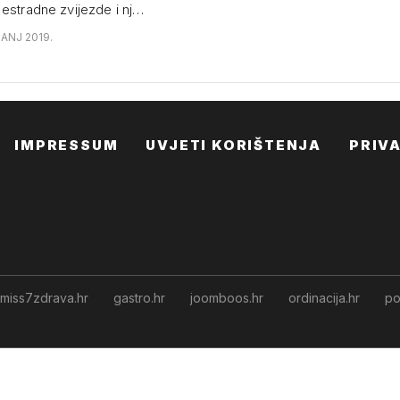
 estradne zvijezde i nj…
ČANJ 2019.
IMPRESSUM
UVJETI KORIŠTENJA
PRIV
miss7zdrava.hr
gastro.hr
joomboos.hr
ordinacija.hr
po