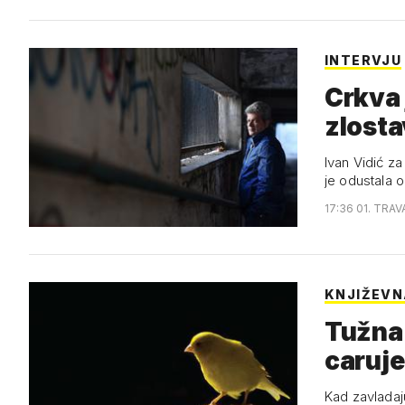
INTERVJU
Crkva 
zlosta
Ivan Vidić za
je odustala 
17:36 01. TRAV
KNJIŽEVN
Tužna 
caruje
Kad zavladaju