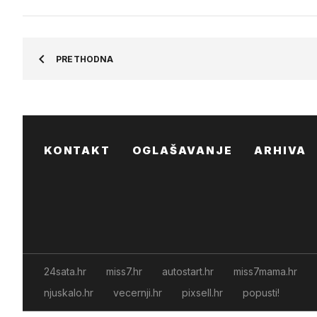
PRETHODNA
KONTAKT
OGLAŠAVANJE
ARHIVA
24sata.hr
miss7.hr
autostart.hr
miss7mama.hr
njuskalo.hr
vecernji.hr
pixsell.hr
popusti!