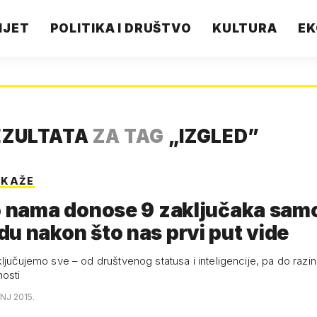
IJET
POLITIKA I DRUŠTVO
KULTURA
EK
EZULTATA
ZA TAG
„
IZGLED
”
 KAŽE
o nama donose 9 zaključaka sam
u nakon što nas prvi put vide
ljučujemo sve – od društvenog statusa i inteligencije, pa do razi
nosti
ANJ 2015.