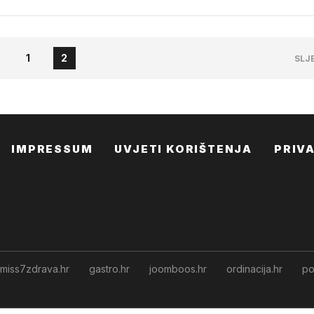
1
2
SLJ
IMPRESSUM
UVJETI KORIŠTENJA
PRIV
miss7zdrava.hr
gastro.hr
joomboos.hr
ordinacija.hr
po