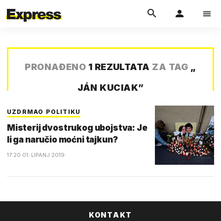
PRONAĐENO
1 REZULTATA
ZA TAG
„
JÁN KUCIAK
”
UZDRMAO POLITIKU
Misterij dvostrukog ubojstva: Je
li ga naručio moćni tajkun?
17:20 01. LIPANJ 2019.
KONTAKT