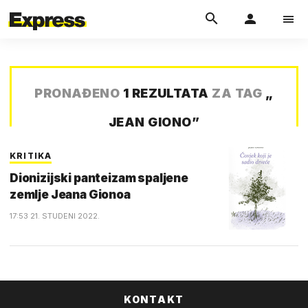
PRONAĐENO
1 REZULTATA
ZA TAG
„
JEAN GIONO
”
KRITIKA
Dionizijski panteizam spaljene
zemlje Jeana Gionoa
17:53 21. STUDENI 2022.
KONTAKT