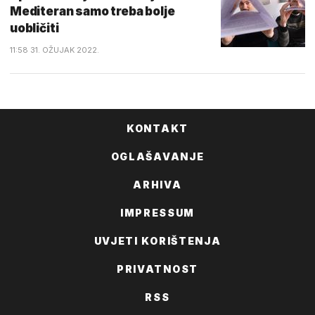
Mediteran samo treba bolje
uobličiti
11:58 31. OŽUJAK 2022.
KONTAKT
OGLAŠAVANJE
ARHIVA
IMPRESSUM
UVJETI KORIŠTENJA
PRIVATNOST
RSS