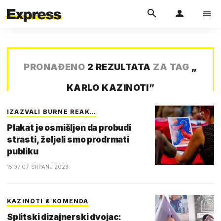
PRONAĐENO
2 REZULTATA
ZA TAG
„
KARLO KAZINOTI
”
IZAZVALI BURNE REAK…
Plakat je osmišljen da probudi
strasti, željeli smo prodrmati
publiku
15:37 07. SRPANJ 2023.
KAZINOTI & KOMENDA
Splitski dizajnerski dvojac: