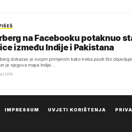
PIŠEŠ
rberg na Facebooku potaknuo st
ice između Indije i Pakistana
erg dokazao je svojim primjerom kako treba paziti što objavljuje
er je njegova mapa Indije…
NJ 2015.
IMPRESSUM
UVJETI KORIŠTENJA
PRIV