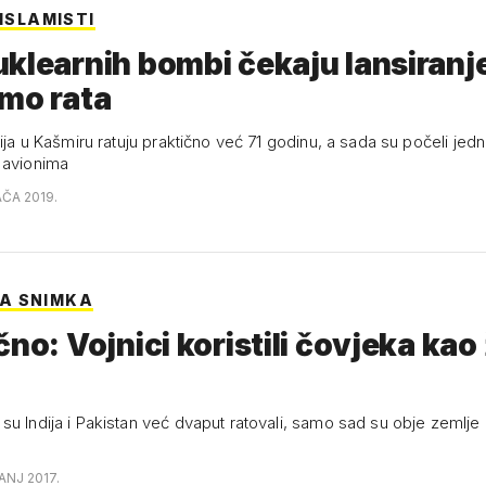
 ISLAMISTI
klearnih bombi čekaju lansiranje
mo rata
dija u Kašmiru ratuju praktično već 71 godinu, a sada su počeli jed
 avionima
AČA 2019.
A SNIMKA
čno: Vojnici koristili čovjeka kao 
su Indija i Pakistan već dvaput ratovali, samo sad su obje zemlje
ANJ 2017.