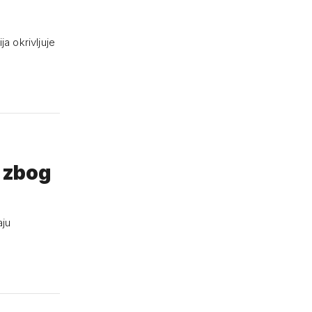
a okrivljuje
u zbog
aju