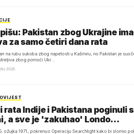
CIJE
i pišu: Pakistan zbog Ukrajine ima
iva za samo četiri dana rata
istan na rubu sukoba zbog napetosti u Kašmiru, no Pakistan je suoč
treljiva zbog pomoći Ukr…
ANJ 2025.
OVIJEST
i rata Indije i Pakistana poginuli 
ni, a sve je 'zakuhao' Londo…
25. ožujka 1971., pokrenuo Operaciju Searchlight kako bi slomio po