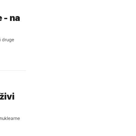
 - na
ni druge
živi
 nuklearne