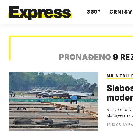
360°
CRNI SV
PRONAĐENO
9 RE
NA NEBU 
Slabos
modern
Sat vremena 
slučajevima p
14:10 08. SVIB