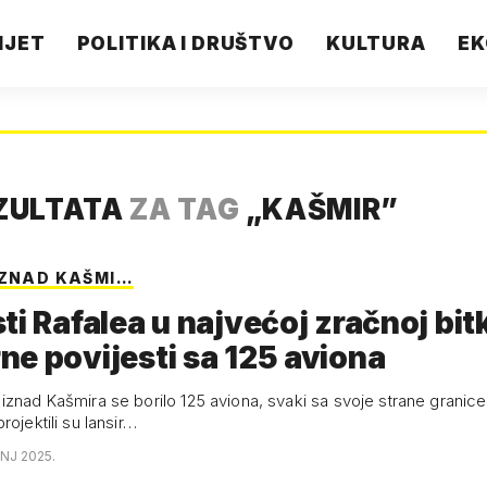
IJET
POLITIKA I DRUŠTVO
KULTURA
EK
ZULTATA
ZA TAG
„
KAŠMIR
”
IZNAD KAŠMI…
ti Rafalea u najvećoj zračnoj bit
e povijesti sa 125 aviona
iznad Kašmira se borilo 125 aviona, svaki sa svoje strane granic
rojektili su lansir…
ANJ 2025.