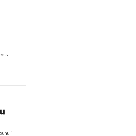
en s
su
bunu i