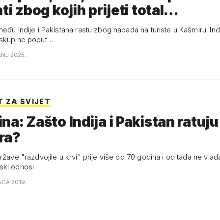
nti zbog kojih prijeti total…
eđu Indije i Pakistana rastu zbog napada na turiste u Kašmiru. Indij
 skupine poput…
ANJ 2025.
 ZA SVIJET
na: Zašto Indija i Pakistan ratuj
ra?
ržave "razdvojile u krvi" prije više od 70 godina i od tada ne vlad
ski odnosi
AČA 2019.