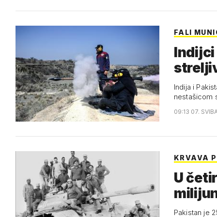
FALI MUNI
Indijc
strelj
Indija i Pak
nestašicom s
09:13 07. SVIB
KRVAVA P
U četir
miliju
Pakistan je 