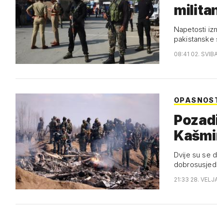
milita
Napetosti izm
pakistanske
08:41 02. SVIB
OPASNOST
Pozadi
Kašmi
Dvije su se d
dobrosusjed
21:33 28. VELJ