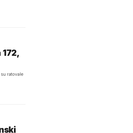
 172,
 su ratovale
nski