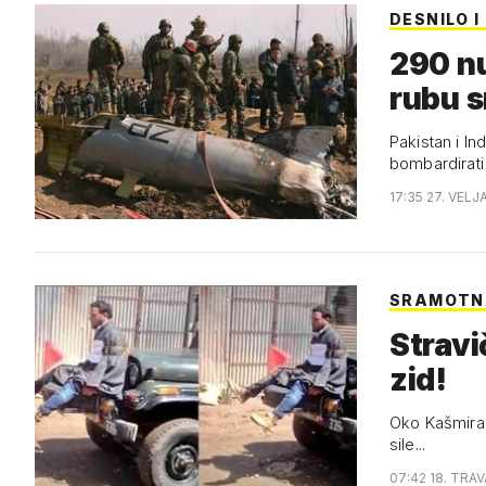
DESNILO I
290 nu
rubu s
Pakistan i In
bombardirati
17:35 27. VELJ
SRAMOTN
Stravi
zid!
Oko Kašmira 
sile...
07:42 18. TRAV