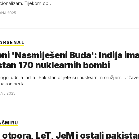
cionalizam. Tijekom op…
ANJ 2025.
 ARSENAL
ni 'Nasmiješeni Buda': Indija ima
stan 170 nuklearnih bombi
goljudnija Indija i Pakistan prijete si i nuklearnim oružjem. Države
 a nakon neda…
ANJ 2025.
AŠMIRU
 otpora, LeT, JeM i ostali pakista