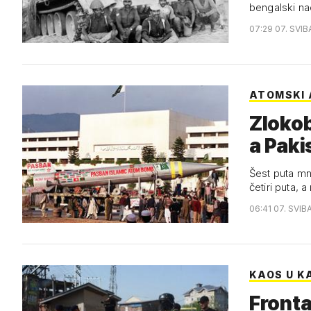
bengalski na
07:29 07. SVIB
ATOMSKI
Zlokob
a Paki
Šest puta mno
četiri puta,
06:41 07. SVIB
KAOS U K
Fronta