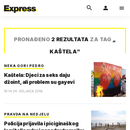
PRONAĐENO
2 REZULTATA
ZA TAG
„
KAŠTELA
”
NEKA GORI PEDRO
Kaštela: Djeci za seks daju
džoint, ali problem su gayevi
16:14 05. VELJAČA 2018.
PRAVDA NA NEDJELU
Policija prijavila i piciginaškog