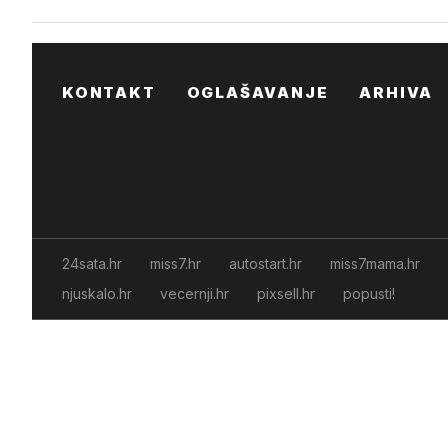
KONTAKT
OGLAŠAVANJE
ARHIVA
24sata.hr
miss7.hr
autostart.hr
miss7mama.hr
njuskalo.hr
vecernji.hr
pixsell.hr
popusti!