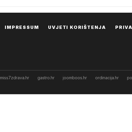
IMPRESSUM
UVJETI KORIŠTENJA
PRIV
miss7zdrava.hr
gastro.hr
joomboos.hr
ordinacija.hr
po