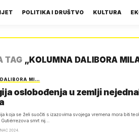
IJET
POLITIKA I DRUŠTVO
KULTURA
EK
A TAG
„
KOLUMNA DALIBORA MIL
DALIBORA MI…
ija oslobođenja u zemlji nejednak
a
ja koja se želi suočiti s izazovima svojega vremena mora biti teol
 Gutiérrezova smrt nij…
INAC 2024.