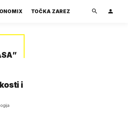
ONOMIX
TOČKA ZAREZ
ASA
”
osti i
ogija