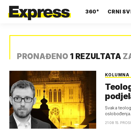
360°
CRNI SV
PRONAĐENO
1 REZULTATA
Z
KOLUMNA 
Teolog
podjel
Svaka teologi
oslobođenja.
21:08 15. PROS