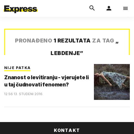
PRONAĐENO
1 REZULTATA
ZA TAG
„
LEBDENJE
”
NIJE PATKA
Znanost o levitiranju - vjerujete li
u taj čudnovati fenomen?
12:56 13. STUDENI 2016.
KONTAKT