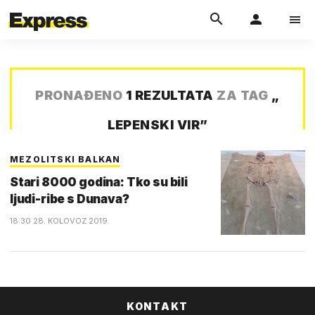
PRONAĐENO
1 REZULTATA
ZA TAG
„
LEPENSKI VIR
”
MEZOLITSKI BALKAN
Stari 8000 godina: Tko su bili
ljudi-ribe s Dunava?
18:30 28. KOLOVOZ 2019.
KONTAKT