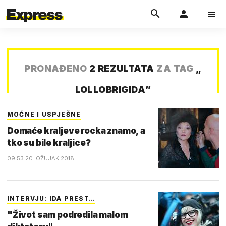
PRONAĐENO
2 REZULTATA
ZA TAG
„
LOLLOBRIGIDA
”
MOĆNE I USPJEŠNE
Domaće kraljeve rocka znamo, a
tko su bile kraljice?
09:53 20. OŽUJAK 2018.
INTERVJU: IDA PREST…
"Život sam podredila malom