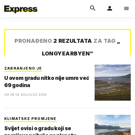
PRONAĐENO
2 REZULTATA
ZA TAG
„
LONGYEARBYEN
”
ZABRANJENO JE
U ovom gradu nitko nije umro već
69 godina
09:36 14. KOLOVOZ 2019.
KLIMATSKE PROMJENE
Svijet ovisi o gradu koji se