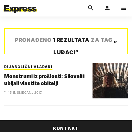
PRONAĐENO
1 REZULTATA
ZA TAG
„
LUĐACI
”
DIJABOLIČNI VLADARI
Monstrumi iz prošlosti: Silovali i
ubijali vlastite obitelji
11:45 11. SIJEČANJ 2017.
KONTAKT