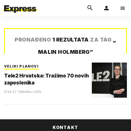
PRONAĐENO
1 REZULTATA
ZA TAG
„
MALIN HOLMBERG
”
VELIKI PLANOVI
Tele2 Hrvatska: Tražimo 70 novih
zaposlenika
11:56 27. TRAVANJ 2015.
KONTAKT