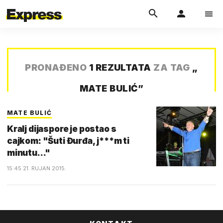
PRONAĐENO
1 REZULTATA
ZA TAG
„
MATE BULIĆ
”
MATE BULIĆ
Kralj dijaspore je postao s
cajkom: "Šuti Đurđa, j***m ti
minutu..."
15:45 21. RUJAN 2015.