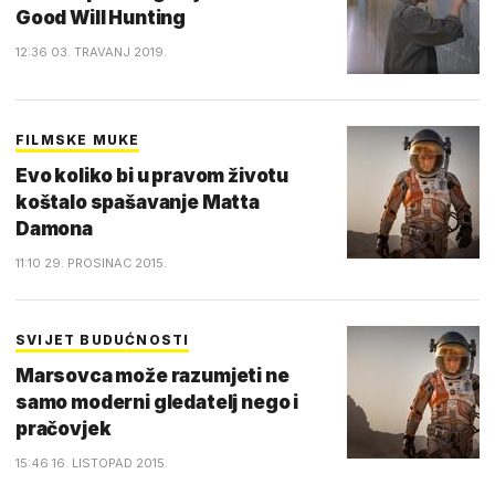
Good Will Hunting
12:36 03. TRAVANJ 2019.
FILMSKE MUKE
Evo koliko bi u pravom životu
koštalo spašavanje Matta
Damona
11:10 29. PROSINAC 2015.
SVIJET BUDUĆNOSTI
Marsovca može razumjeti ne
samo moderni gledatelj nego i
pračovjek
15:46 16. LISTOPAD 2015.