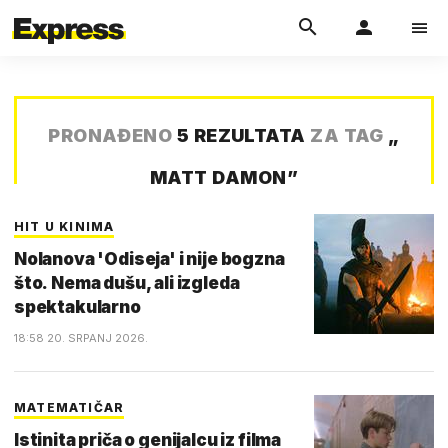
PRONAĐENO
5 REZULTATA
ZA TAG
„
MATT DAMON
”
HIT U KINIMA
Nolanova 'Odiseja' i nije bogzna
što. Nema dušu, ali izgleda
spektakularno
18:58 20. SRPANJ 2026.
MATEMATIČAR
Istinita priča o genijalcu iz filma