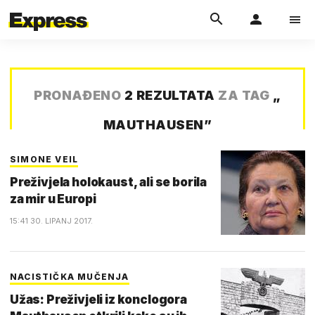
PRONAĐENO
2 REZULTATA
ZA TAG
„
MAUTHAUSEN
”
SIMONE VEIL
Preživjela holokaust, ali se borila
za mir u Europi
15:41 30. LIPANJ 2017.
NACISTIČKA MUČENJA
Užas: Preživjeli iz konclogora