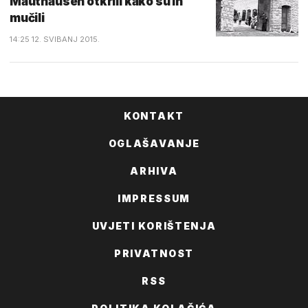
Mauthausen otkrili kako su ih
mučili
14:25 12. SVIBANJ 2015.
KONTAKT
OGLAŠAVANJE
ARHIVA
IMPRESSUM
UVJETI KORIŠTENJA
PRIVATNOST
RSS