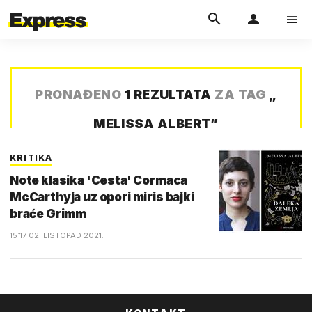
PRONAĐENO
1 REZULTATA
ZA TAG
„
MELISSA ALBERT
”
KRITIKA
Note klasika 'Cesta' Cormaca
McCarthyja uz opori miris bajki
braće Grimm
15:17 02. LISTOPAD 2021.