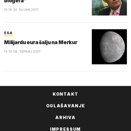
blogera"
10:18 30. RUJAN 2017.
ESA
Milijardu eura šalju na Merkur
14:19 08. SRPANJ 2017.
KONTAKT
OGLAŠAVANJE
ARHIVA
IMPRESSUM