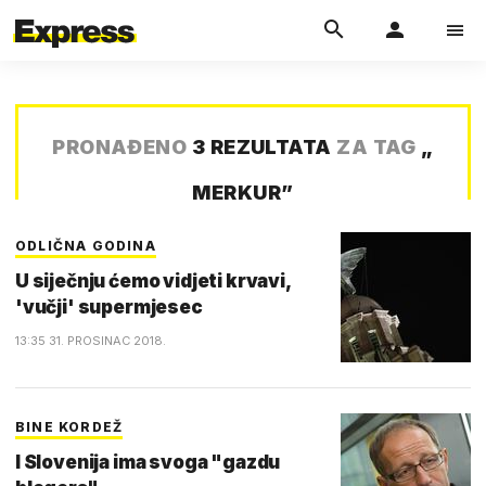
PRONAĐENO
3 REZULTATA
ZA TAG
„
MERKUR
”
ODLIČNA GODINA
U siječnju ćemo vidjeti krvavi,
'vučji' supermjesec
13:35 31. PROSINAC 2018.
BINE KORDEŽ
I Slovenija ima svoga "gazdu