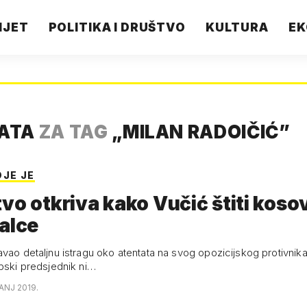
IJET
POLITIKA I DRUŠTVO
KULTURA
EK
TATA
ZA TAG
„
MILAN RADOIČIĆ
”
DJE JE
vo otkriva kako Vučić štiti koso
alce
avao detaljnu istragu oko atentata na svog opozicijskog protivnika
rpski predsjednik ni…
ČANJ 2019.