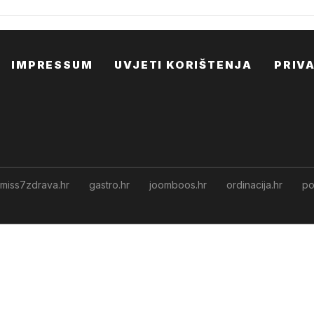
IMPRESSUM
UVJETI KORIŠTENJA
PRIV
miss7zdrava.hr
gastro.hr
joomboos.hr
ordinacija.hr
po