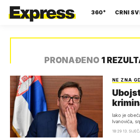
360°
CRNI SV
PRONAĐENO
1 REZUL
NE ZNA G
Ubojst
krimin
Iako je obeć
Ivanovića, s
18:29 13. SIJE