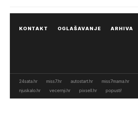
KONTAKT
OGLAŠAVANJE
ARHIVA
24sata.hr
miss7.hr
autostart.hr
miss7mama.hr
njuskalo.hr
vecernji.hr
pixsell.hr
popusti!