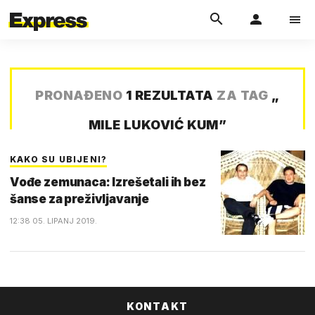
PRONAĐENO
1 REZULTATA
ZA TAG
„
MILE LUKOVIĆ KUM
”
KAKO SU UBIJENI?
Vođe zemunaca: Izrešetali ih bez
šanse za preživljavanje
12:38 05. LIPANJ 2019.
KONTAKT