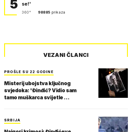
5
se!'
360°
98885
prikaza
VEZANI ČLANCI
PROŠLE SU 22 GODINE
Misterij ubojstva ključnog
svjedoka: 'Đinđić? Vidio sam
tamo muškarca svijetle …
SRBIJA
Najgori krimosi: Đinđićeve