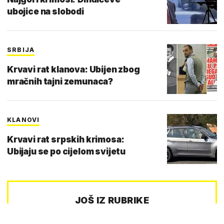
ubojice na slobodi
SRBIJA
Krvavi rat klanova: Ubijen zbog
mračnih tajni zemunaca?
KLANOVI
Krvavi rat srpskih krimosa:
Ubijaju se po cijelom svijetu
JOŠ IZ RUBRIKE