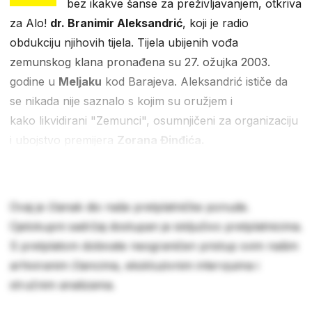
bez ikakve šanse za preživljavanjem, otkriva
za Alo!
dr. Branimir Aleksandrić
, koji je radio
obdukciju njihovih tijela. Tijela ubijenih vođa
zemunskog klana pronađena su 27. ožujka 2003.
godine u
Meljaku
kod Barajeva. Aleksandrić ističe da
se nikada nije saznalo s kojim su oružjem i
kako likvidirani "Zemunci", osumnjičeni za organizaciju
i ubojstvo premijera
Zorana Đinđića.
Ovaj je članak dio naše pretplatničke ponude.
Cjelokupni sadržaj dostupan je isključivo pretplatnicima.
S pretplatom dobivate neograničen pristup svim našim
arhiviranim člancima, ekskluzivnim intervjuima i
stručnim analizama.