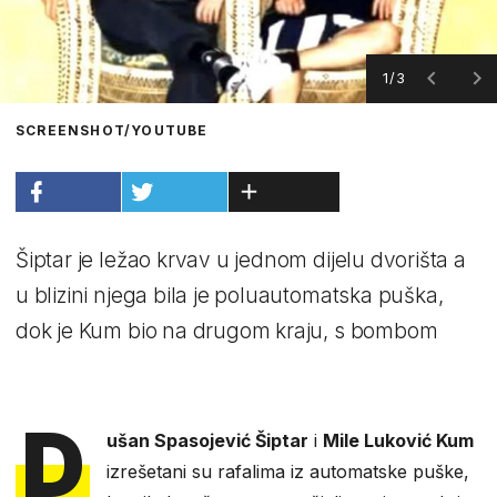
1/3
SCREENSHOT/YOUTUBE
Šiptar je ležao krvav u jednom dijelu dvorišta a
u blizini njega bila je poluautomatska puška,
dok je Kum bio na drugom kraju, s bombom
D
ušan Spasojević Šiptar
i
Mile Luković Kum
izrešetani su rafalima iz automatske puške,