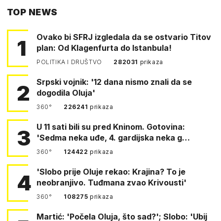
TOP NEWS
FACEBOOKA
Ovako bi SFRJ izgledala da se ostvario Titov
1
plan: Od Klagenfurta do Istanbula!
POLITIKA I DRUŠTVO
282031
prikaza
Srpski vojnik: '12 dana nismo znali da se
2
dogodila Oluja'
360°
226241
prikaza
U 11 sati bili su pred Kninom. Gotovina:
3
'Sedma neka uđe, 4. gardijska neka g…
360°
124422
prikaza
'Slobo prije Oluje rekao: Krajina? To je
4
neobranjivo. Tuđmana zvao Krivousti'
360°
108275
prikaza
Martić: 'Počela Oluja, što sad?'; Slobo: 'Ubij