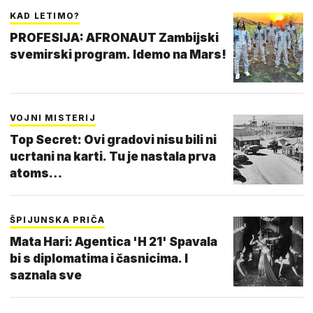
KAD LETIMO?
PROFESIJA: AFRONAUT Zambijski
svemirski program. Idemo na Mars!
VOJNI MISTERIJ
Top Secret: Ovi gradovi nisu bili ni
ucrtani na karti. Tu je nastala prva
atoms…
ŠPIJUNSKA PRIČA
Mata Hari: Agentica 'H 21' Spavala
bi s diplomatima i časnicima. I
saznala sve