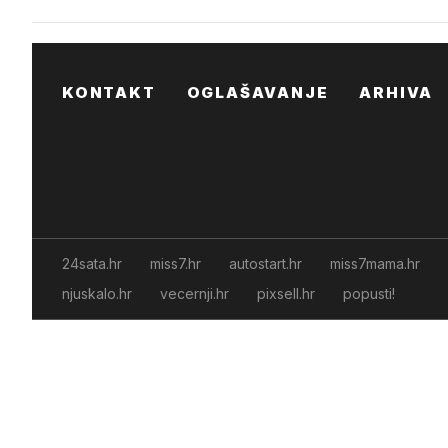
KONTAKT
OGLAŠAVANJE
ARHIVA
24sata.hr
miss7.hr
autostart.hr
miss7mama.hr
njuskalo.hr
vecernji.hr
pixsell.hr
popusti!