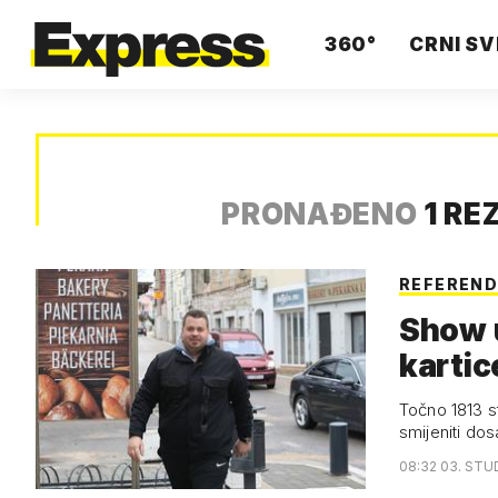
360°
CRNI SV
PRONAĐENO
1 RE
REFEREN
Show u
kartic
Točno 1813 st
smijeniti d
08:32 03. STU