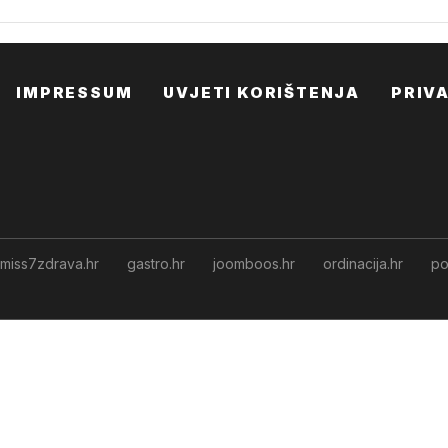
IMPRESSUM
UVJETI KORIŠTENJA
PRIV
miss7zdrava.hr
gastro.hr
joomboos.hr
ordinacija.hr
po