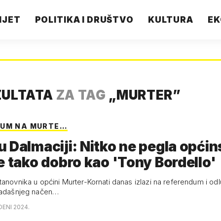
IJET
POLITIKA I DRUŠTVO
KULTURA
EK
ZULTATA
ZA TAG
„
MURTER
”
DUM NA MURTE…
 Dalmaciji: Nitko ne pegla općin
e tako dobro kao 'Tony Bordello'
anovnika u općini Murter-Kornati danas izlazi na referendum i odl
osadašnjeg načen…
DENI 2024.