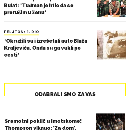
Bulat: 'Tuđman je htio da se
prerušim u ženu'
FELJTON: 1. DIO
'Okružili su i izrešetali auto Blaža
Kraljevića. Onda su ga vukli po
cesti'