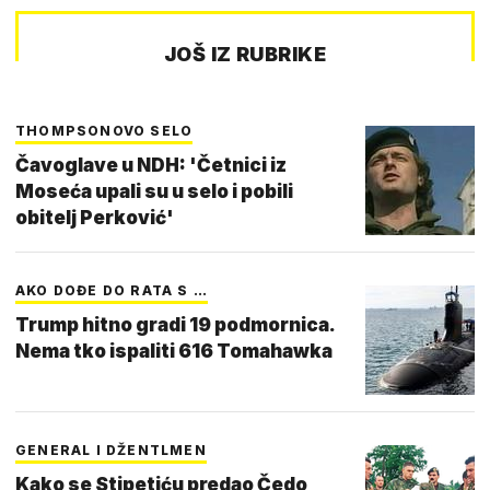
JOŠ IZ RUBRIKE
THOMPSONOVO SELO
Čavoglave u NDH: 'Četnici iz
Moseća upali su u selo i pobili
obitelj Perković'
AKO DOĐE DO RATA S …
Trump hitno gradi 19 podmornica.
Nema tko ispaliti 616 Tomahawka
GENERAL I DŽENTLMEN
Kako se Stipetiću predao Čedo