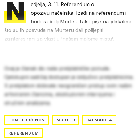
N
edjelja, 3. 11. Referendum o
opozivu načelnika. Izađi na referendum i
budi za bolji Murter. Tako piše na plakatima
što su ih posvuda na Murteru dali polijepiti
zainteresirani za vlast u 'našem malome mistu'.
Ovaj je članak dio naše pretplatničke ponude.
Cjelokupni sadržaj dostupan je isključivo pretplatnicima.
S pretplatom dobivate neograničen pristup svim našim
arhiviranim člancima, ekskluzivnim intervjuima i
stručnim analizama.
TONI TURČINOV
MURTER
DALMACIJA
REFERENDUM