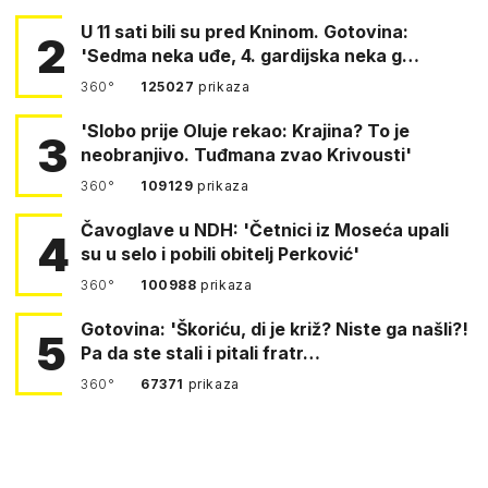
U 11 sati bili su pred Kninom. Gotovina:
2
'Sedma neka uđe, 4. gardijska neka g…
360°
125027
prikaza
'Slobo prije Oluje rekao: Krajina? To je
3
neobranjivo. Tuđmana zvao Krivousti'
360°
109129
prikaza
Čavoglave u NDH: 'Četnici iz Moseća upali
4
su u selo i pobili obitelj Perković'
360°
100988
prikaza
Gotovina: 'Škoriću, di je križ? Niste ga našli?!
5
Pa da ste stali i pitali fratr…
360°
67371
prikaza