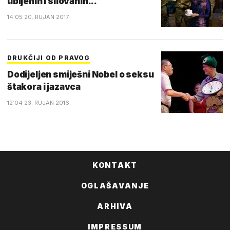
ubijenih i silovanih...
14:05 20. RUJAN 2017.
DRUKČIJI OD PRAVOG
Dodijeljen smiješni Nobel o seksu
štakora i jazavca
12:04 23. RUJAN 2016.
KONTAKT
OGLAŠAVANJE
ARHIVA
IMPRESSUM