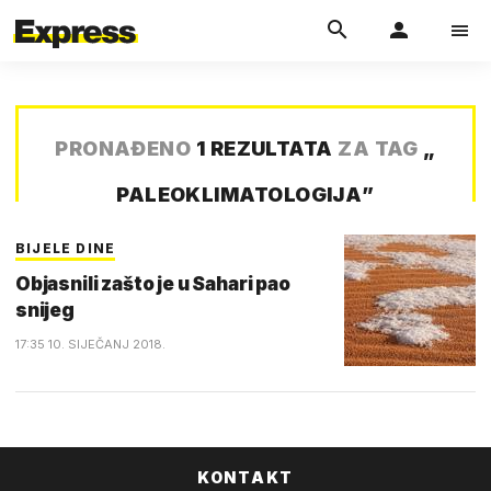
PRONAĐENO
1 REZULTATA
ZA TAG
„
PALEOKLIMATOLOGIJA
”
BIJELE DINE
Objasnili zašto je u Sahari pao
snijeg
17:35 10. SIJEČANJ 2018.
KONTAKT